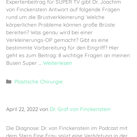
Expertenbeitrag für SUPER TV gibt Dr. Joachim
von Finckenstein Antwort auf folgende Fragen
rund um die Brustverkleinerung: Welche
körperlichen Probleme können große Brüste
bereiten? Was genau wird bei einer
Verkleinerungs-OP gemacht? Gibt es eine
bestimmte Vorbereitung für den Eingriff? Hier
geht es zum Beitrag: 8 wichtige Fragen an meinen
Busen Super …
Weiterlesen
Kategorien
Plastische Chirurgie
April 22, 2022
von
Dr. Graf von Finckenstein
Die Diagnose: Dr. von Finckenstein im Podcast mit
dem Stern Eine Frau spürt eine Verhärtung in der